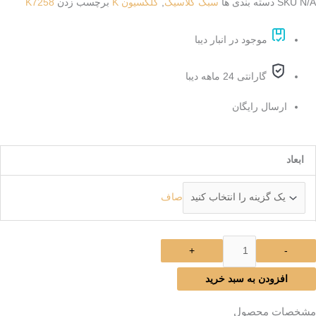
N/A
SKU
دسته بندی ها
سبک کلاسیک
,
کلکسیون K
برچسب زدن
K7258
موجود در انبار دیبا
گارانتی 24 ماهه دیبا
ارسال رایگان
رش
ابعاد
اشینی
د
صاف
K725
دد
+
-
افزودن به سبد خرید
مشخصات محصول