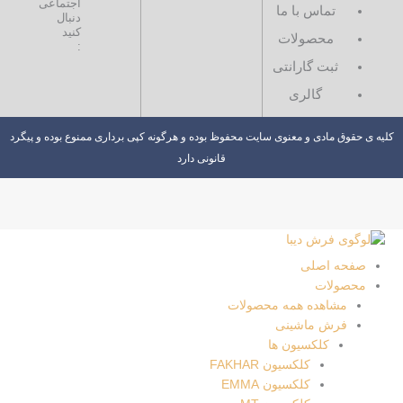
اجتماعی
تأسیس
تماس با ما
دنبال
خود
کنید
محصولات
در
:
سال
ثبت گارانتی
1373
گالری
همواره
درصدد
کلیه ی حقوق مادی و معنوی سایت محفوظ بوده و هرگونه کپی برداری ممنوع بوده و پیگرد
نوآوری
قانونی دارد
در
بافت
طیف
وسیعی
از
فرشها
صفحه اصلی
با
محصولات
تنوع
مشاهده همه محصولات
طرح
فرش ماشینی
و
کلکسیون ها
رنگ
کلکسیون FAKHAR
بوده
کلکسیون EMMA
تا