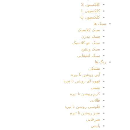
ارایه
کلکسیون S
نموده
کلکسیون L
و
کلکسیون Q
همواره
سبک ها
کیفیت
سبک کلاسیک
را بر
سبک مدرن
کمیت
سبک نئو کلاسیک
ترجیح
سبک وینتیج
داده
سبک قشقایی
است.
رنگ ها
با این
مشکی
طرز
آبی روشن تا تیره
تفکر،
قهوه ای روشن تا تیره
زیربنای
مسی
شرکت
کرم روشن تا تیره
بر
طلایی
مبنای
طوسی روشن تا تیره
صداقت
سبز روشن تا تیره
کارکنان
سرخابی
و
یاسی