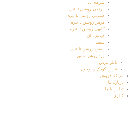
مدیران
سرمه ای
و
نارنجی روشن تا تیره
تعهد
صورتی روشن تا تیره
آنها
قرمز روشن تا تیره
برای
گلبهی روشن تا تیره
خدمت
فیروزه ای
رسانی
سفید
به
بنفش روشن تا تیره
مشتری
زرد روشن تا تیره
و
تابلو فرش
اهتمام
فرش کودک و نوجوان
به
مراکز فروش
ارتقاء
درباره ما
کیفیت
تماس با ما
پایه
گالری
ریزی
شده
است.