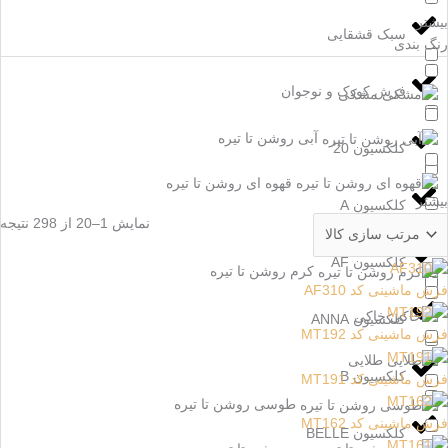
بیشتر
سبک قشقایی
رنگ بندی
فرش کودک و نوجوان
مشکی
آبی روشن تا تیره
کلکسیون 20
قهوه ای روشن تا تیره
بیشتر
کلکسیون A
نمایش 1–20 از 298 نتیجه
مسی
کلکسیون AF
کرم روشن تا تیره
فرش ماشینی کد AF310
خاکی
کلکسیون ANNA
فرش ماشینی کد MT192
طلایی
کلکسیون B
فرش ماشینی کد MT191
طوسی روشن تا تیره
فرش ماشینی کد MT162
کلکسیون BELLE