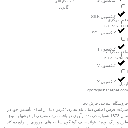
کلکسیون S
ثبت گارانتی
گالری
کلکسیون SILK
دفتر مرکزی
02175971000
کلکسیون SOL
|
کلکسیون T
واحد صادرات
09121374438​
کلکسیون V
|
کلکسیون X
ایمیل
Export@dibacarpet.com
فروشگاه اینترنتی فرش دیبا
شرکت فرش اطلس دیبا با نام تجاری “فرش دیبا” از ابتدای تأسیس خود در
سال 1373 همواره درصدد نوآوری در بافت طیف وسیعی از فرشها با تنوع
طرح و رنگ بوده تا بتواند طیف گوناگون سلیقه های امروزی را برآورده کند.