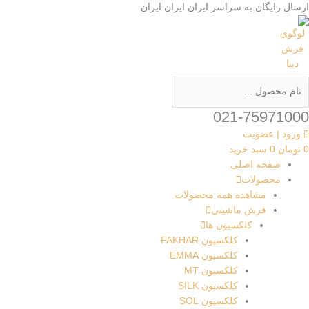
رش
ستجو
ستجو
d
ارسال رایگان به سراسر
ایران
ایران
ایران
ه
..
..
y
حتوا
t
021-75971000
ورود | عضویت
0
تومان
0
سبد خرید
صفحه اصلی
محصولات
مشاهده همه محصولات
فرش ماشینی
کلکسیون ها
کلکسیون FAKHAR
کلکسیون EMMA
کلکسیون MT
کلکسیون SILK
کلکسیون SOL