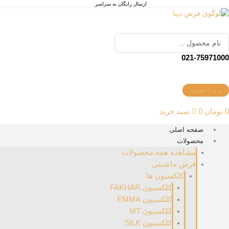
رش
ارسال رایگان به سراسر
ایران
ه
حتوا
ستجو
.
021-7597100
ورود | عضویت
تومان
0
سبد خرید
صفحه اصلی
محصولات
مشاهده همه محصولات
فرش ماشینی
کلکسیون ها
کلکسیون FAKHAR
کلکسیون EMMA
کلکسیون MT
کلکسیون SILK