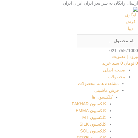
رش
رش
ستجو
ستجو
ارسال رایگان به سراسر
ایران
ایران
ایران
ه
..
..
اشینی
د
حتوا
FAKHAR13
دد
021-75971000
ورود | عضویت
0
تومان
0
سبد خرید
صفحه اصلی
محصولات
مشاهده همه محصولات
فرش ماشینی
کلکسیون ها
کلکسیون FAKHAR
کلکسیون EMMA
کلکسیون MT
کلکسیون SILK
کلکسیون SOL
کلکسیون ROSE