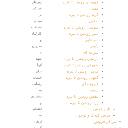
قهوه ای روشن تا تیره
زیربنای
مسی
شرکت
کرم روشن تا تیره
بر
طلایی
مبنای
طوسی روشن تا تیره
صداقت
سبز روشن تا تیره
کارکنان
سرخابی
و
یاسی
مدیران
سرمه ای
و
نارنجی روشن تا تیره
تعهد
صورتی روشن تا تیره
آنها
قرمز روشن تا تیره
برای
گلبهی روشن تا تیره
خدمت
فیروزه ای
رسانی
سفید
به
بنفش روشن تا تیره
مشتری
زرد روشن تا تیره
و
تابلو فرش
اهتمام
فرش کودک و نوجوان
به
مراکز فروش
ارتقاء
درباره ما
کیفیت