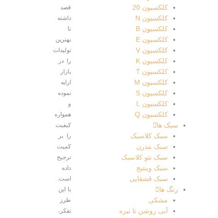
کلکسیون 20
قصد
کلکسیون N
داشته
کلکسیون B
تا
کلکسیون E
بهترین
کلکسیون V
تولیدات
کلکسیون K
را در
کلکسیون T
بازار
کلکسیون M
ارایه
کلکسیون S
نموده
کلکسیون L
و
کلکسیون Q
همواره
سبک ها
کیفیت
سبک کلاسیک
را بر
سبک مدرن
کمیت
سبک نئو کلاسیک
ترجیح
سبک وینتیج
داده
سبک قشقایی
است.
رنگ ها
با این
مشکی
طرز
آبی روشن تا تیره
تفکر،