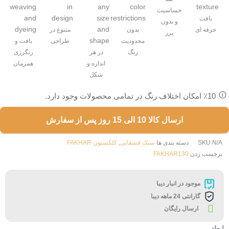
حساسیت
بافت
و بدون
حرفه ای
بدون
متنوع در
پرز
محدودیت
طراحی
بافت و
رنگ
در هر
رنگرزی
اندازه و
همزمان
شکل
٪10 امکان اختلاف رنگ در تمامی محصولات وجود دارد.
ارسال کالا 10 الی 15 روز پس از سفارش
N/
SKU
دسته بندی ها
سبک قشقایی
,
کلکسیون FAKHAR
رچسب زدن
FAKHAR130
موجود در انبار دیبا
گارانتی 24 ماهه دیبا
ارسال رایگان
فرش
بعاد