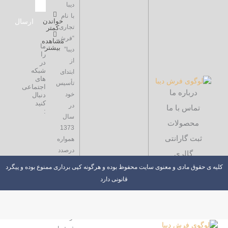
دیبا
با نام
خواندن
ارسال
تجاری
کمتر
“فرش
مشاهده
ما
بیشتر
دیبا”
را
از
در
شبکه
ابتدای
های
تأسیس
اجتماعی
درباره ما
خود
دنبال
کنید
در
تماس با ما
:
سال
محصولات
1373
ثبت گارانتی
همواره
درصدد
گالری
نوآوری
لیه ی حقوق مادی و معنوی سایت محفوظ بوده و هرگونه کپی برداری ممنوع بوده و پیگرد
در
قانونی دارد
بافت
طیف
وسیعی
از