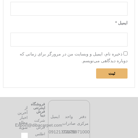
ایمیل
*
ذخیره نام، ایمیل و وبسایت من در مرورگر برای زمانی که
دوباره دیدگاهی می‌نویسم.
فروشگاه
از
اینترنتی
فرش
آخرین
دیبا
دفتر
واحد
ایمیل
اخبار
شرکت
مطلع
مرکزی
صادرات
Export@dibacarpet.com
فرش
شوید
09121374438​
02175971000
اطلس
ایمیل