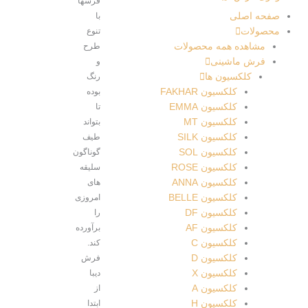
فرشها
صفحه اصلی
با
محصولات
تنوع
مشاهده همه محصولات
طرح
فرش ماشینی
و
کلکسیون ها
رنگ
کلکسیون FAKHAR
بوده
کلکسیون EMMA
تا
کلکسیون MT
بتواند
کلکسیون SILK
طیف
کلکسیون SOL
گوناگون
کلکسیون ROSE
سلیقه
کلکسیون ANNA
های
کلکسیون BELLE
امروزی
کلکسیون DF
را
کلکسیون AF
برآورده
کلکسیون C
کند.
کلکسیون D
فرش
کلکسیون X
دیبا
کلکسیون A
از
کلکسیون H
ابتدا