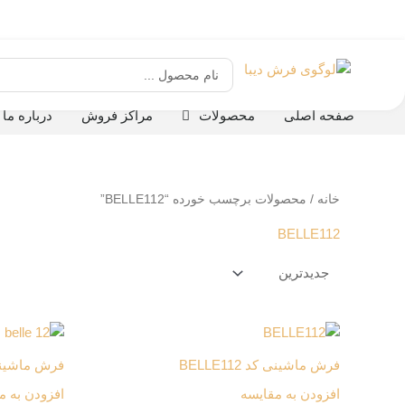
رش
ه
حتوا
جستجو
...
صفحه اصلی
محصولات
مراکز فروش
درباره ما
خانه
/ محصولات برچسب خورده “BELLE112”
BELLE112
فرش ماشینی کد BELLE112
فرش ماشینی کد 
افزودن به مقایسه
افزودن به م