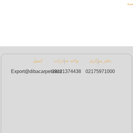
سه
|
دفتر مرکزی
|
واحد صادرات
ایمیل
Export@dibacarpet.com
09121374438​
02175971000