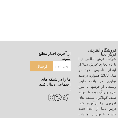
فروشگاه اینترنتی
از آخرین اخبار مطلع
فرش دیبا
شوید
شرکت فرش اطلس دیبا
ایمیل
با نام تجاری “فرش دیبا” از
ارسال
ابتدای تأسیس خود در
سال 1373 همواره درصدد
ما را در شبکه های
نوآوری در بافت طیف
اجتماعی دنبال کنید
وسیعی از فرشها با تنوع
:
طرح و رنگ بوده تا بتواند
طیف گوناگون سلیقه های
امروزی را برآورده کند.
فرش دیبا از ابتدا قصد
داشته تا بهترین تولیدات