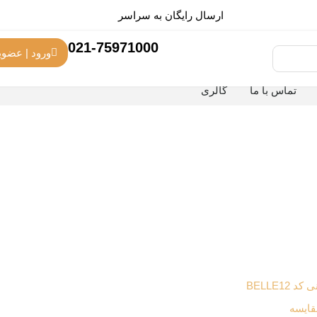
ارسال رایگان به سراسر
ایران
021-75971000
ورود | عضو
تماس با ما
گالری
BELLE12
قایسه