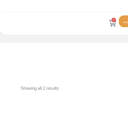
0
یت
سبد
خرید
Sorted
by
latest
Showing all 2 results