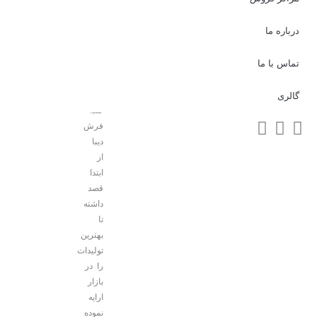
طیف
گوناگون
درباره ما
سلیقه
های
تماس با ما
امروزی
را
برآورده
گالری
کند.
فرش
دیبا
از
ابتدا
قصد
داشته
تا
بهترین
تولیدات
را در
بازار
ارایه
نموده