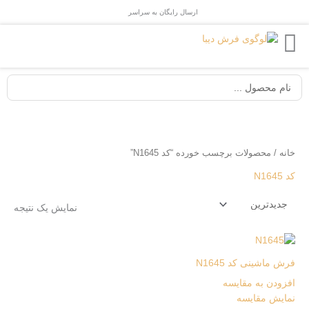
رش
ارسال رایگان به سراسر
ایران
ه
حتوا
جستجو
...
خانه
/ محصولات برچسب خورده “کد N1645”
کد N1645
نمایش یک نتیجه
فرش ماشینی کد N1645
افزودن به مقایسه
نمایش مقایسه