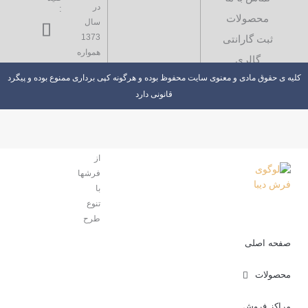
در
:
محصولات
سال
1373
ثبت گارانتی
همواره
گالری
درصدد
کلیه ی حقوق مادی و معنوی سایت محفوظ بوده و هرگونه کپی برداری ممنوع بوده و پیگرد
نوآوری
قانونی دارد
در
بافت
طیف
وسیعی
از
فرشها
با
تنوع
طرح
و
صفحه اصلی
رنگ
بوده
محصولات
تا
بتواند
مراکز فروش