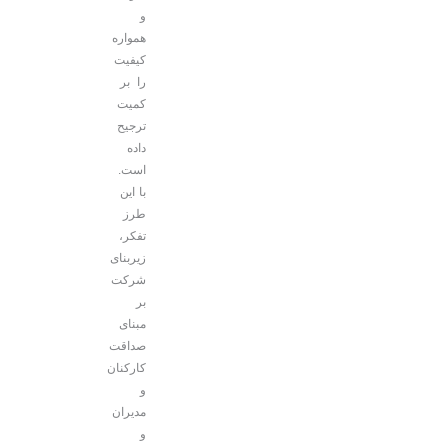
و
همواره
کیفیت
را بر
کمیت
ترجیح
داده
است.
با این
طرز
تفکر،
زیربنای
شرکت
بر
مبنای
صداقت
کارکنان
و
مدیران
و