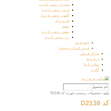
صورتی روشن تا تیره
قرمز روشن تا تیره
گلبهی روشن تا تیره
فیروزه ای
سفید
بنفش روشن تا تیره
زرد روشن تا تیره
تابلو فرش
فرش کودک و نوجوان
مراکز فروش
درباره ما
تماس با ما
گالری
خانه
/ محصولات برچسب خورده “کد D2138”
کد D2138