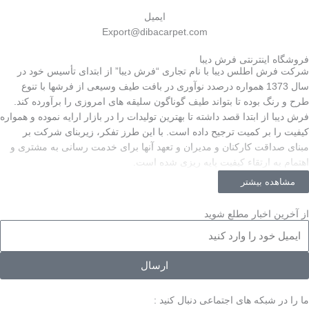
ایمیل
Export@dibacarpet.com
فروشگاه اینترنتی فرش دیبا
شرکت فرش اطلس دیبا با نام تجاری “فرش دیبا” از ابتدای تأسیس خود در
سال 1373 همواره درصدد نوآوری در بافت طیف وسیعی از فرشها با تنوع
طرح و رنگ بوده تا بتواند طیف گوناگون سلیقه های امروزی را برآورده کند.
فرش دیبا از ابتدا قصد داشته تا بهترین تولیدات را در بازار ارایه نموده و همواره
کیفیت را بر کمیت ترجیح داده است. با این طرز تفکر، زیربنای شرکت بر
مبنای صداقت کارکنان و مدیران و تعهد آنها برای خدمت رسانی به مشتری و
اهتمام به ارتقاء کیفیت پایه ریزی شده است.
مشاهده بیشتر
از آخرین اخبار مطلع شوید
یمیل
ارسال
ما را در شبکه های اجتماعی دنبال کنید :